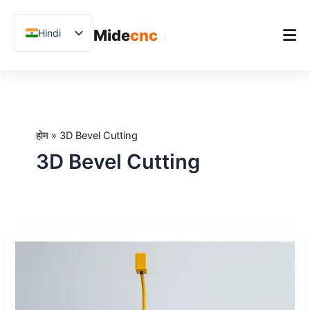
跳
至
Mide
cnc
Hindi
内
容
English
Chinese
होम
Vietnamese
उत्पाद
German
होम
»
3D Bevel Cutting
अनुप्रयोग
French
3D Bevel Cutting
Blog
Spanish
Arabic
केस स्टडीज़
Japanese
समर्थन
5-
Russian
अक्ष
Uzbek
CNC
ब्रिज
Polish
कटिंग