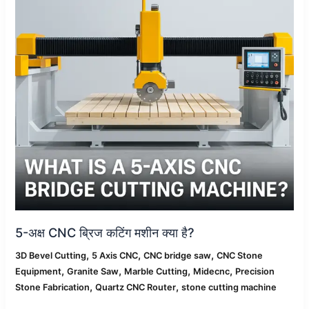
मशीन
क्या
है?
5-अक्ष CNC ब्रिज कटिंग मशीन क्या है?
,
,
,
3D Bevel Cutting
5 Axis CNC
CNC bridge saw
CNC Stone
,
,
,
,
Equipment
Granite Saw
Marble Cutting
Midecnc
Precision
,
,
Stone Fabrication
Quartz CNC Router
stone cutting machine