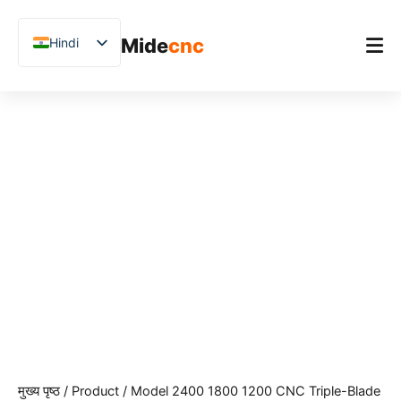
跳
至
Mide
cnc
Hindi
内
容
English
Model
Chinese
होम
2400
Vietnamese
1800
उत्पाद
1200
German
CNC
अनुप्रयोग
Triple-
French
Blade
Blog
Spanish
Cutting
Machine
Arabic
केस स्टडीज़
for
Sintered
Japanese
समर्थन
Stone
Russian
Slabs
|
Uzbek
High-
Speed,
Polish
Precision
मुख्य पृष्ठ
/
Product
/ Model 2400 1800 1200 CNC Triple-Blade