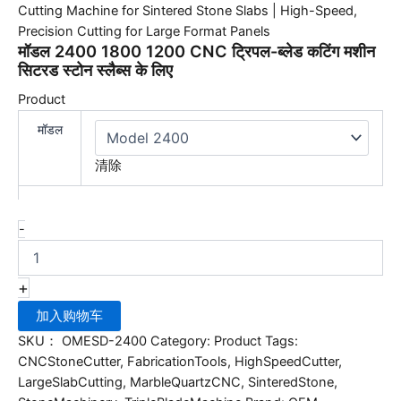
Cutting
Cutting Machine for Sintered Stone Slabs | High-Speed,
for
Precision Cutting for Large Format Panels
Large
मॉडल 2400 1800 1200 CNC ट्रिपल-ब्लेड कटिंग मशीन
Format
सिटरड स्टोन स्लैब्स के लिए
Panels
数
Product
量
मॉडल
清除
-
+
加入购物车
SKU：
OMESD-2400
Category:
Product
Tags:
CNCStoneCutter
,
FabricationTools
,
HighSpeedCutter
,
LargeSlabCutting
,
MarbleQuartzCNC
,
SinteredStone
,