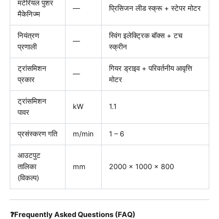
मटेरियल पुशर
—
प्रिसिजन लीड स्क्रू + स्टेपर मोटर
मैकेनिज्म
नियंत्रण
स्विंग इलेक्ट्रिक बॉक्स + टच
—
प्रणाली
स्क्रीन
ट्रांसमिशन
गियर ड्राइव + परिवर्तनीय आवृत्ति
—
प्रकार
मोटर
ट्रांसमिशन
kW
1.1
पावर
प्रसंस्करण गति
m/min
1 – 6
आउटपुट
तालिका
mm
2000 x 1000 x 800
(विकल्प)
❓Frequently Asked Questions (FAQ)