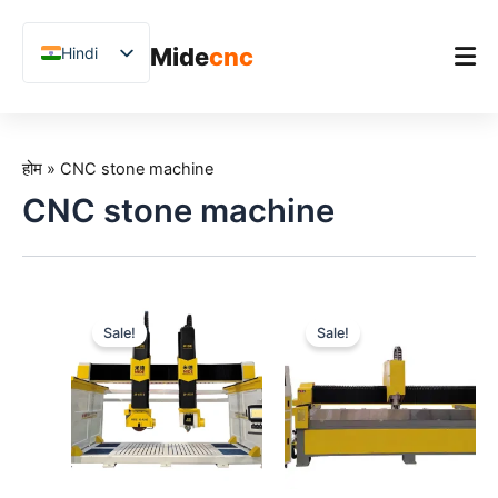
跳
至
Mide
cnc
Hindi
内
容
English
Chinese
होम
Vietnamese
होम
»
CNC stone machine
उत्पाद
German
CNC stone machine
अनुप्रयोग
French
Blog
Spanish
Arabic
केस स्टडीज़
Sale!
Sale!
Japanese
समर्थन
Russian
Uzbek
Polish