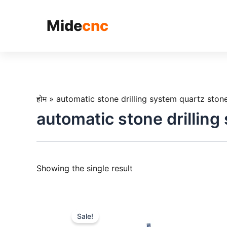
跳
至
Mide
cnc
内
容
होम
»
automatic stone drilling system quartz sto
automatic stone drillin
Showing the single result
Sale!