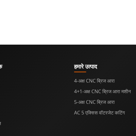
ंक
हमारे उत्पाद
4-अक्ष CNC ब्रिज आरा
4+1-अक्ष CNC ब्रिज आरा मशीन
5-अक्ष CNC ब्रिज आरा
AC 5 एक्सिस वॉटरजेट कटिंग
़