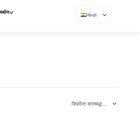
मर्थन
Hindi
English
Chinese
Vietnamese
German
French
Spanish
Arabic
Japanese
Russian
Uzbek
Polish