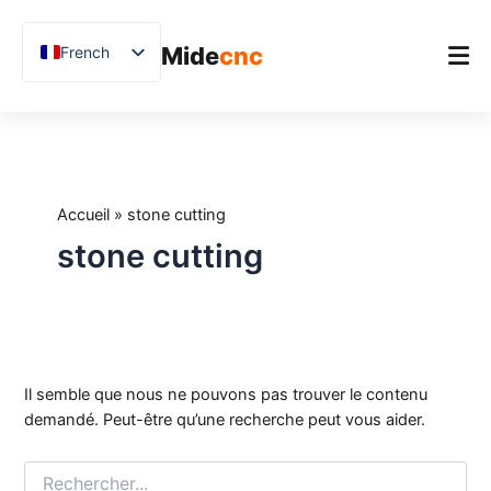
跳
至
Mide
cnc
French
内
容
English
Rechercher :
Chinese
Accueil
Vietnamese
Produit
German
Accueil
»
stone cutting
Applications
Spanish
stone cutting
Blog
Arabic
Japanese
Études de cas
Russian
Support
Uzbek
Il semble que nous ne pouvons pas trouver le contenu
Polish
demandé. Peut-être qu’une recherche peut vous aider.
Hindi