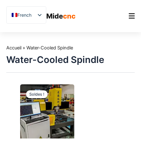
跳
至
Mide
cnc
French
内
容
English
Chinese
Accueil
Vietnamese
Accueil
»
Water-Cooled Spindle
Produit
German
Water-Cooled Spindle
Applications
Spanish
Blog
Arabic
Japanese
Études de cas
Soldes !
Russian
Support
Uzbek
Polish
Hindi