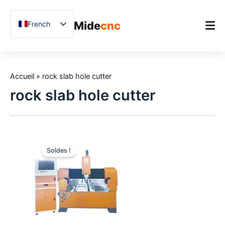
跳
至
Mide
cnc
French
内
容
English
Chinese
Accueil
Vietnamese
Accueil
»
rock slab hole cutter
Produit
German
rock slab hole cutter
Applications
Spanish
Blog
Arabic
Japanese
Études de cas
Soldes !
Russian
Support
Uzbek
Polish
Hindi