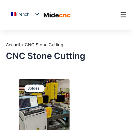
跳
至
Mide
cnc
French
内
容
English
Chinese
Accueil
Vietnamese
Accueil
»
CNC Stone Cutting
Produit
German
CNC Stone Cutting
Applications
Spanish
Blog
Arabic
Japanese
Études de cas
Soldes !
Russian
Support
Uzbek
Polish
Hindi