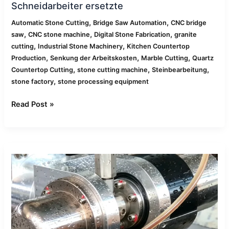
Schneidarbeiter ersetzte
,
,
Automatic Stone Cutting
Bridge Saw Automation
CNC bridge
,
,
,
saw
CNC stone machine
Digital Stone Fabrication
granite
,
,
cutting
Industrial Stone Machinery
Kitchen Countertop
,
,
,
Production
Senkung der Arbeitskosten
Marble Cutting
Quartz
,
,
,
Countertop Cutting
stone cutting machine
Steinbearbeitung
,
stone factory
stone processing equipment
Read Post »
Wie
CNC-
Wasserstrahlschneiden
Kantenausbrüche
bei
gesintertem
Stein