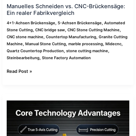
Manuelles Schneiden vs. CNC-Brückensäge:
Ein realer Fabrikvergleich
,
,
4+1-Achsen Brückensäge
5-Achsen Brückensäge
Automated
,
,
,
Stone Cutting
CNC bridge saw
CNC Stone Cutting Machine
,
,
CNC stone machine
Countertop Manufacturing
Granite Cutting
,
,
,
,
Machine
Manual Stone Cutting
marble processing
Midecnc
,
,
Quartz Countertop Production
stone cutting machine
,
Steinbearbeitung
Stone Factory Automation
Read Post »
CNC-
Brückensäge
für
Quarz,
Granit
und