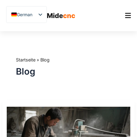
跳
至
Mide
cnc
German
内
容
English
Chinese
Startseite
Vietnamese
Produkt
French
Startseite
»
Blog
Anwendungen
Spanish
Blog
Blog
Arabic
Japanese
Fallstudien
Russian
Unterstützung
From
Uzbek
Manual
Polish
Cutting
to
Hindi
CNC