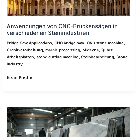
Anwendungen von CNC-Brückensägen in
verschiedenen Steinindustrien
,
,
,
Bridge Saw Applications
CNC bridge saw
CNC stone machine
,
,
,
Granitverarbeitung
marble processing
Midecnc
Quarz-
,
,
,
Arbeitsplatten
stone cutting machine
Steinbearbeitung
Stone
Industry
Read Post »
Wartungs-
Checkliste
für
CNC-
Brückensägen