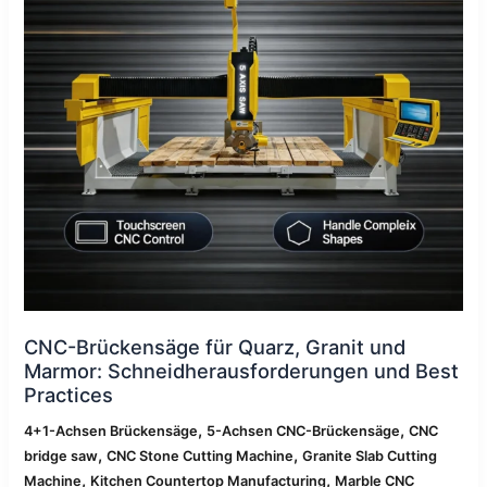
Marmor:
Schneidherausforderungen
und
Best
Practices
CNC-Brückensäge für Quarz, Granit und
Marmor: Schneidherausforderungen und Best
Practices
,
,
4+1-Achsen Brückensäge
5-Achsen CNC-Brückensäge
CNC
,
,
bridge saw
CNC Stone Cutting Machine
Granite Slab Cutting
,
,
Machine
Kitchen Countertop Manufacturing
Marble CNC