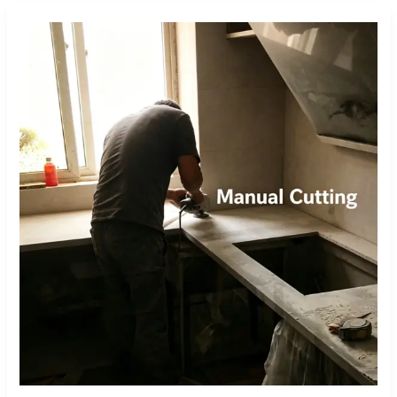
Manuelles
Schneiden
vs.
CNC-
Brückensäge:
Ein
realer
Fabrikvergleich