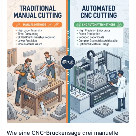
eine
CNC-
Brückensäge
drei
manuelle
Schneidarbeiter
ersetzte
Wie eine CNC-Brückensäge drei manuelle