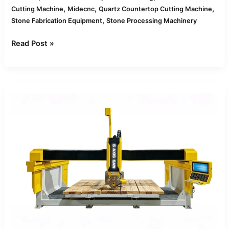
,
,
,
Cutting Machine
Midecnc
Quartz Countertop Cutting Machine
,
Stone Fabrication Equipment
Stone Processing Machinery
Read Post »
Wie
CNC-
Brückensägen
Quarz,
Granit
und
Marmor
unterschiedlich
bearbeiten