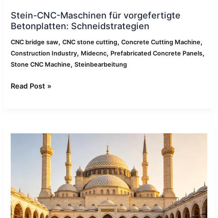
Stein-CNC-Maschinen für vorgefertigte
Betonplatten: Schneidstrategien
,
,
,
CNC bridge saw
CNC stone cutting
Concrete Cutting Machine
,
,
,
Construction Industry
Midecnc
Prefabricated Concrete Panels
,
Stone CNC Machine
Steinbearbeitung
Read Post »
Anwendungen
von
CNC-
Brückensägen
in
verschiedenen
Steinindustrien