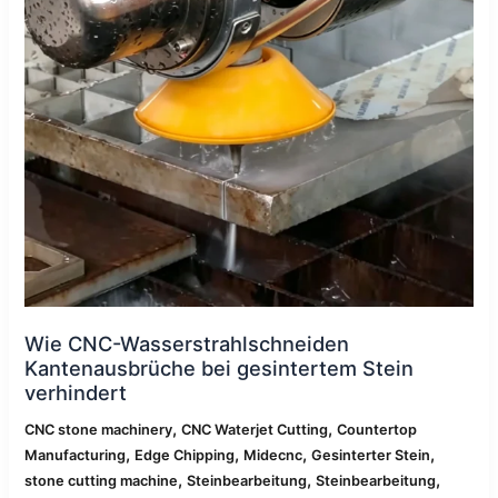
verhindert
Wie CNC-Wasserstrahlschneiden
Kantenausbrüche bei gesintertem Stein
verhindert
,
,
CNC stone machinery
CNC Waterjet Cutting
Countertop
,
,
,
,
Manufacturing
Edge Chipping
Midecnc
Gesinterter Stein
,
,
,
stone cutting machine
Steinbearbeitung
Steinbearbeitung