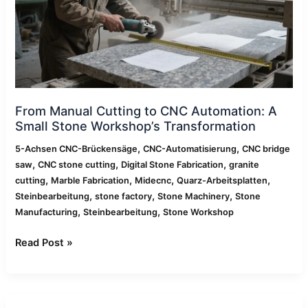
Automation:
A
Small
Stone
Workshop’s
Transformation
From Manual Cutting to CNC Automation: A
Small Stone Workshop’s Transformation
,
,
5-Achsen CNC-Brückensäge
CNC-Automatisierung
CNC bridge
,
,
,
saw
CNC stone cutting
Digital Stone Fabrication
granite
,
,
,
,
cutting
Marble Fabrication
Midecnc
Quarz-Arbeitsplatten
,
,
,
Steinbearbeitung
stone factory
Stone Machinery
Stone
,
,
Manufacturing
Steinbearbeitung
Stone Workshop
Read Post »
Wie