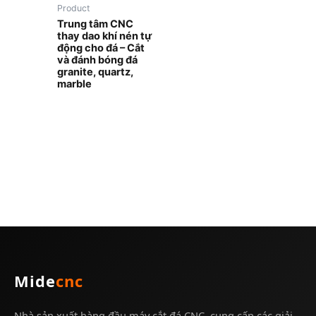
Product
Trung tâm CNC
thay dao khí nén tự
động cho đá – Cắt
và đánh bóng đá
granite, quartz,
marble
Mide
cnc
Nhà sản xuất hàng đầu máy cắt đá CNC, cung cấp các giải