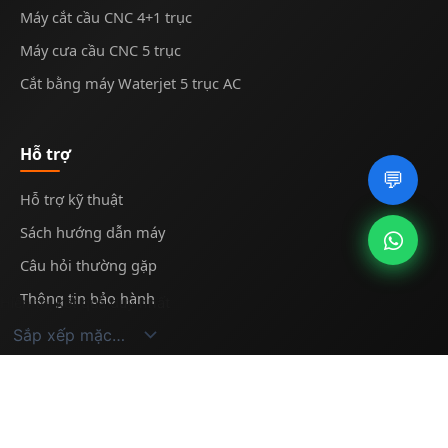
Máy cắt cầu CNC 4+1 trục
Máy cưa cầu CNC 5 trục
Cắt bằng máy Waterjet 5 trục AC
Hỗ trợ
💬
Hỗ trợ kỹ thuật
Sách hướng dẫn máy
Câu hỏi thường gặp
Thông tin bảo hành
Hiển thị kết quả duy nhất
© 2025
Midecnc
. All rights reserved.