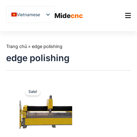
跳
至
Mide
cnc
Vietnamese
内
容
English
Chinese
Trang chủ
German
Trang chủ
»
edge polishing
Sản phẩm
French
edge polishing
Ứng dụng
Spanish
Blog
Arabic
Japanese
Nghiên cứu điển hình
Sale!
Russian
Hỗ trợ
Uzbek
Polish
Hindi