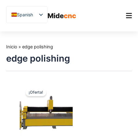
跳
至
Mide
cnc
Spanish
内
容
English
Chinese
Inicio
Vietnamese
Inicio
»
edge polishing
Producto
German
edge polishing
Aplicaciones
French
Blog
Arabic
Japanese
Estudios de caso
¡Oferta!
Russian
Soporte
Uzbek
Polish
Hindi