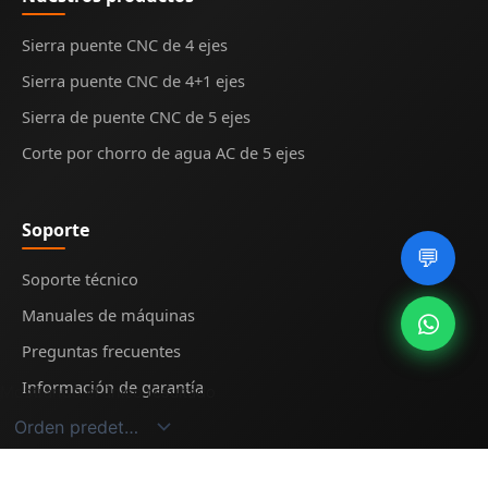
Sierra puente CNC de 4 ejes
Sierra puente CNC de 4+1 ejes
Sierra de puente CNC de 5 ejes
Corte por chorro de agua AC de 5 ejes
Soporte
💬
Soporte técnico
Manuales de máquinas
Preguntas frecuentes
Información de garantía
Mostrando el único resultado