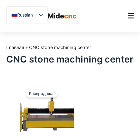
跳
至
Mide
cnc
Russian
内
容
English
Chinese
Главная
Vietnamese
Главная
»
CNC stone machining center
Продукт
German
CNC stone machining center
Применения
French
Blog
Spanish
Arabic
Примеры из практики
Распродажа!
Japanese
Поддержка
Uzbek
Polish
Hindi