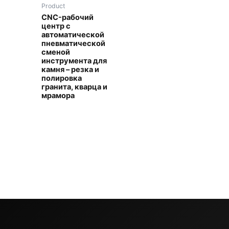
Product
CNC-рабочий
центр с
автоматической
пневматической
сменой
инструмента для
камня – резка и
полировка
гранита, кварца и
мрамора