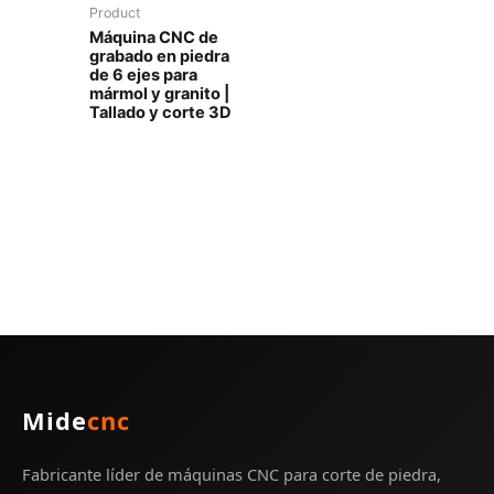
Product
Máquina CNC de
grabado en piedra
de 6 ejes para
mármol y granito |
Tallado y corte 3D
Mide
cnc
Fabricante líder de máquinas CNC para corte de piedra,