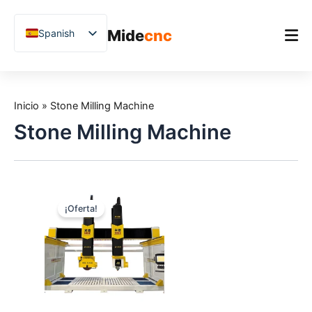
跳
至
Mide
cnc
Spanish
内
容
English
Chinese
Inicio
Vietnamese
Inicio
»
Stone Milling Machine
Producto
German
Stone Milling Machine
Aplicaciones
French
Blog
Arabic
Japanese
Estudios de caso
¡Oferta!
Russian
Soporte
Uzbek
Polish
Hindi