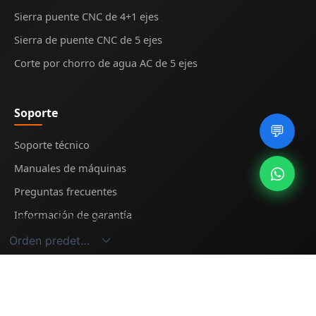
Sierra puente CNC de 4+1 ejes
Sierra de puente CNC de 5 ejes
Corte por chorro de agua AC de 5 ejes
Soporte
💬
Soporte técnico
Manuales de máquinas
Preguntas frecuentes
Información de garantía
Mostrando el único resultado
© 2025
Midecnc
. All rights reserved.