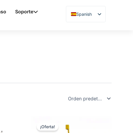
aso
Soporte
Spanish
English
Chinese
Vietnamese
German
French
Arabic
Japanese
Russian
Uzbek
Polish
Hindi
¡Oferta!