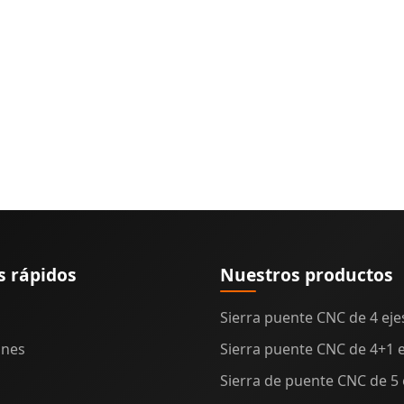
s rápidos
Nuestros productos
Sierra puente CNC de 4 eje
ones
Sierra puente CNC de 4+1 e
Sierra de puente CNC de 5 