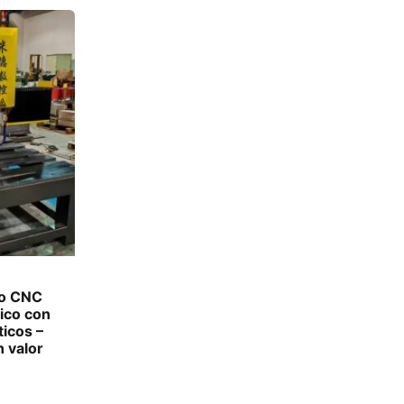
do CNC
ico con
ticos –
n valor