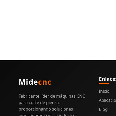
Enlace
Mide
cnc
Inicio
Fabricante líder de máquinas CNC
Aplicaci
para corte de piedra,
proporcionando soluciones
Blog
innovadoras para la industria