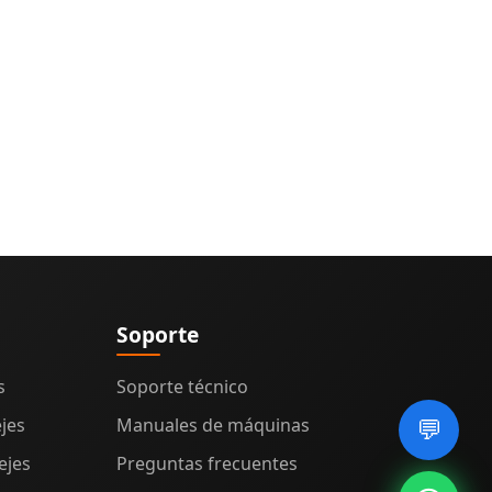
Soporte
s
Soporte técnico
jes
Manuales de máquinas
💬
ejes
Preguntas frecuentes