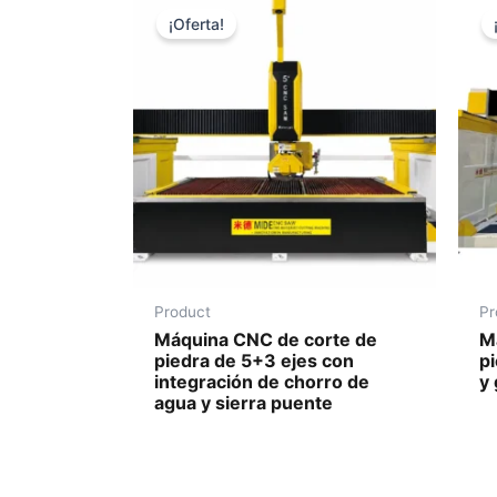
¡Oferta!
Product
Pr
Máquina CNC de corte de
M
piedra de 5+3 ejes con
p
integración de chorro de
y 
agua y sierra puente