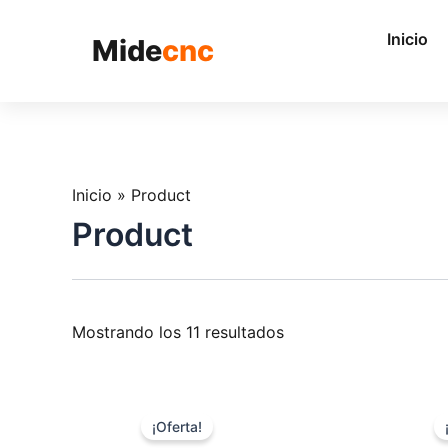
跳
至
Inicio
Mide
cnc
内
容
Inicio
»
Product
Product
Mostrando los 11 resultados
¡Oferta!