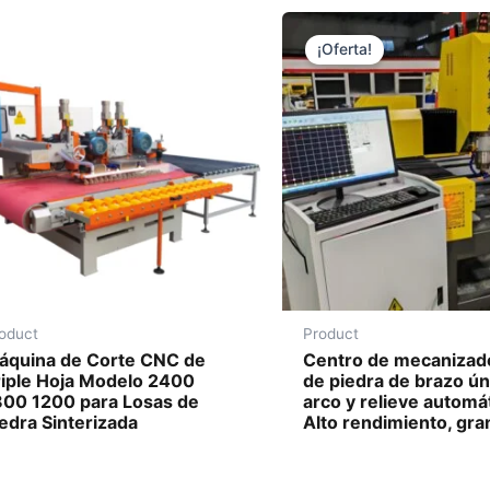
¡Oferta!
oduct
Product
áquina de Corte CNC de
Centro de mecaniza
riple Hoja Modelo 2400
de piedra de brazo ún
800 1200 para Losas de
arco y relieve automá
edra Sinterizada
Alto rendimiento, gra