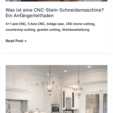
Was ist eine CNC-Stein-Schneidemaschine?
Ein Anfängerleitfaden
,
,
,
,
4+1 axis CNC
5 Axis CNC
bridge saw
CNC stone cutting
,
,
countertop cutting
granite cutting
Steinbearbeitung
Read Post »
So
schneiden
Sie
Stein-
Arbeitsplatten
mit
einer
CNC-
Brückensäge