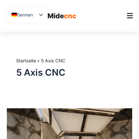
跳
至
Mide
cnc
German
内
容
English
Chinese
Startseite
Vietnamese
Produkt
French
Startseite
»
5 Axis CNC
Anwendungen
Spanish
5 Axis CNC
Blog
Arabic
Japanese
Fallstudien
Russian
Unterstützung
Top
Uzbek
Markets
Polish
for
CNC
Hindi
Stone