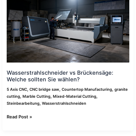
Brückensäge:
Welche
sollten
Sie
wählen?
Wasserstrahlschneider vs Brückensäge:
Welche sollten Sie wählen?
,
,
,
5 Axis CNC
CNC bridge saw
Countertop Manufacturing
granite
,
,
,
cutting
Marble Cutting
Mixed-Material Cutting
,
Steinbearbeitung
Wasserstrahlschneiden
Read Post »