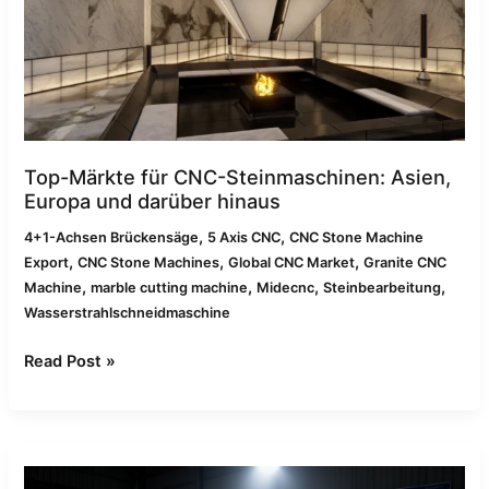
Machines:
Asia,
Europe
&
Beyond
Top-Märkte für CNC-Steinmaschinen: Asien,
Europa und darüber hinaus
,
,
4+1-Achsen Brückensäge
5 Axis CNC
CNC Stone Machine
,
,
,
Export
CNC Stone Machines
Global CNC Market
Granite CNC
,
,
,
,
Machine
marble cutting machine
Midecnc
Steinbearbeitung
Wasserstrahlschneidmaschine
Read Post »
Wasserstrahlschneider
vs