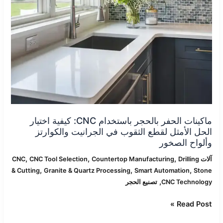
كيفية
اختيار
الحل
الأمثل
لقطع
الثقوب
في
الجرانيت
والكوارتز
وألواح
الصخور
ماكينات الحفر بالحجر باستخدام CNC: كيفية اختيار
الحل الأمثل لقطع الثقوب في الجرانيت والكوارتز
وألواح الصخور
,
,
,
آلات CNC
Drilling
Countertop Manufacturing
CNC Tool Selection
,
,
,
& Cutting
Granite & Quartz Processing
Smart Automation
Stone
,
CNC Technology
تصنيع الحجر
Read Post »