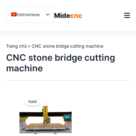
跳
至
Mide
cnc
Vietnamese
内
容
English
Chinese
Trang chủ
German
Trang chủ
»
CNC stone bridge cutting machine
Sản phẩm
French
CNC stone bridge cutting
Ứng dụng
Spanish
machine
Blog
Arabic
Japanese
Nghiên cứu điển hình
Russian
Hỗ trợ
Sale!
Uzbek
Polish
Hindi