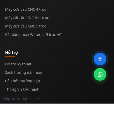
Máy cưa cầu CNC 4 trục
Máy cắt cầu CNC 4+1 trục
Máy cưa cầu CNC 5 trục
Cắt bằng máy Waterjet 5 trục AC
Hỗ trợ
💬
Hỗ trợ kỹ thuật
Sách hướng dẫn máy
Câu hỏi thường gặp
Thông tin bảo hành
Hiển thị kết quả duy nhất
© 2025
Midecnc
. All rights reserved.