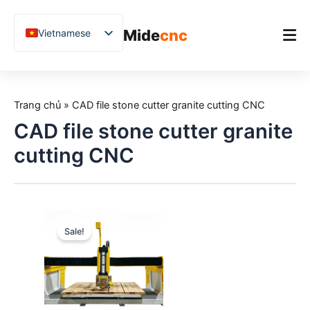
跳
至
Mide
cnc
Vietnamese
内
容
English
Chinese
Trang chủ
German
Trang chủ
»
CAD file stone cutter granite cutting CNC
Sản phẩm
French
CAD file stone cutter granite
Ứng dụng
Spanish
cutting CNC
Blog
Arabic
Japanese
Nghiên cứu điển hình
Russian
Hỗ trợ
Sale!
Uzbek
Polish
Hindi