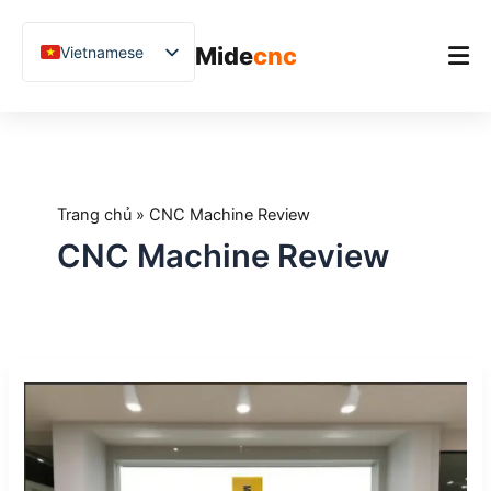
跳
至
Mide
cnc
Vietnamese
内
容
English
Chinese
Trang chủ
German
Sản phẩm
French
Trang chủ
»
CNC Machine Review
Ứng dụng
Spanish
CNC Machine Review
Blog
Arabic
Japanese
Nghiên cứu điển hình
Russian
Hỗ trợ
Top
Uzbek
10
Polish
máy
CNC
Hindi
gia