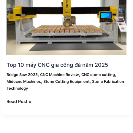
công
đá
năm
2025
Top 10 máy CNC gia công đá năm 2025
,
,
,
Bridge Saw 2025
CNC Machine Review
CNC stone cutting
,
,
Midecnc Machines
Stone Cutting Equipment
Stone Fabrication
Technology
Read Post »