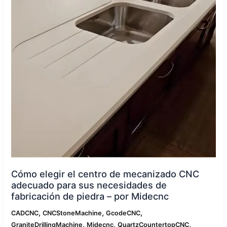
mecanizado
CNC
adecuado
para
sus
necesidades
de
fabricación
de
piedra
–
por
Midecnc
Cómo elegir el centro de mecanizado CNC
adecuado para sus necesidades de
fabricación de piedra – por Midecnc
,
,
,
CADCNC
CNCStoneMachine
GcodeCNC
,
,
,
GraniteDrillingMachine
Midecnc
QuartzCountertopCNC