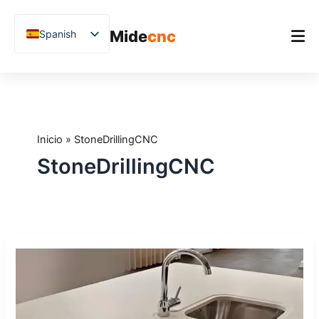
跳
至
Mide
cnc
Spanish
内
容
English
Chinese
Inicio
Vietnamese
Producto
German
Inicio
»
StoneDrillingCNC
Aplicaciones
French
StoneDrillingCNC
Blog
Arabic
Japanese
Estudios de caso
Russian
Soporte
Cómo
Uzbek
elegir
Polish
el
centro
Hindi
de