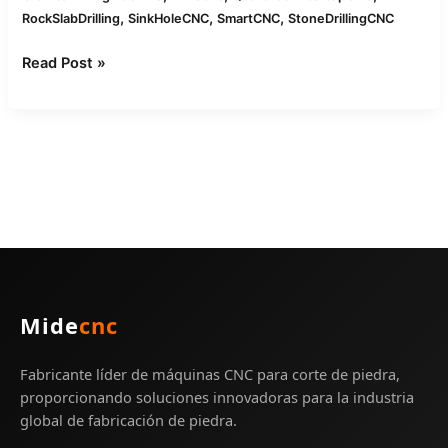
,
,
,
RockSlabDrilling
SinkHoleCNC
SmartCNC
StoneDrillingCNC
Read Post »
Mide
cnc
Fabricante líder de máquinas CNC para corte de piedra,
proporcionando soluciones innovadoras para la industria
global de fabricación de piedra.