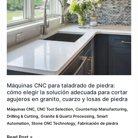
de
piedra:
cómo
elegir
la
solución
adecuada
para
cortar
agujeros
en
granito,
Máquinas CNC para taladrado de piedra:
cuarzo
cómo elegir la solución adecuada para cortar
y
agujeros en granito, cuarzo y losas de piedra
losas
,
,
,
Máquinas CNC
CNC Tool Selection
Countertop Manufacturing
de
,
,
Drilling & Cutting
Granite & Quartz Processing
Smart
piedra
,
,
Automation
Stone CNC Technology
Fabricación de piedra
Read Post »