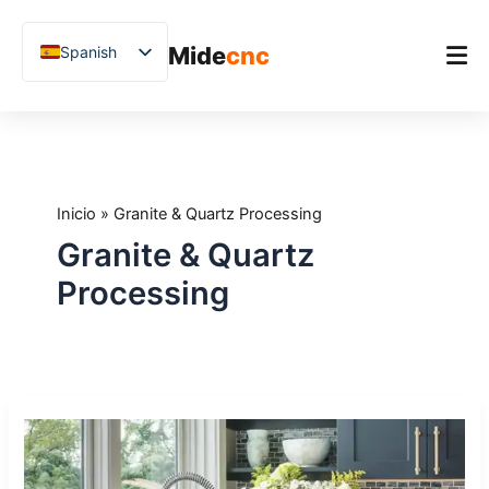
跳
至
Mide
cnc
Spanish
内
容
English
Chinese
Inicio
Vietnamese
Producto
German
Inicio
»
Granite & Quartz Processing
Aplicaciones
French
Granite & Quartz
Blog
Arabic
Processing
Japanese
Estudios de caso
Russian
Soporte
Uzbek
Máquinas
Polish
CNC
Hindi
para
taladrado