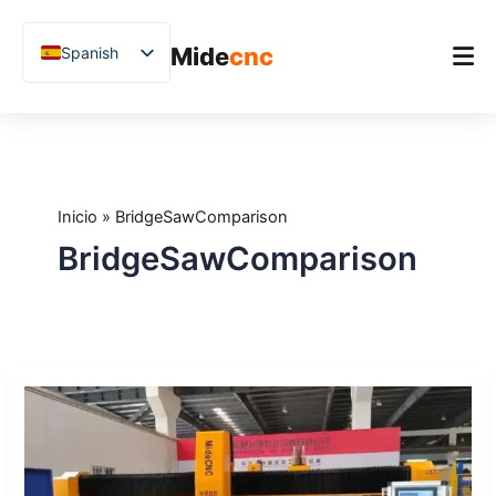
跳
至
Mide
cnc
Spanish
内
容
English
Chinese
Inicio
Vietnamese
Producto
German
Inicio
»
BridgeSawComparison
Aplicaciones
French
BridgeSawComparison
Blog
Arabic
Japanese
Estudios de caso
Russian
Soporte
¿Cómo
Uzbek
elegir
Polish
entre
sierras
Hindi
de