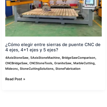
puente
CNC
de
4
ejes,
4+1
ejes
y
¿Cómo elegir entre sierras de puente CNC de
5
4 ejes, 4+1 ejes y 5 ejes?
ejes?
,
,
,
4AxisStoneSaw
5AxisStoneMachine
BridgeSawComparison
,
,
,
,
CNCBridgeSaw
CNCStoneTools
GraniteSaw
MarbleCutting
,
,
Midecnc
StoneCuttingSolutions
StoneFabrication
Read Post »