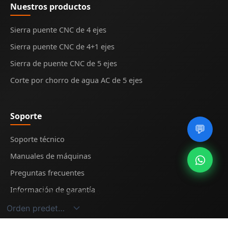
Nuestros productos
Sierra puente CNC de 4 ejes
Sierra puente CNC de 4+1 ejes
Sierra de puente CNC de 5 ejes
Corte por chorro de agua AC de 5 ejes
Soporte
💬
Soporte técnico
Manuales de máquinas
Preguntas frecuentes
Información de garantía
Mostrando el único resultado