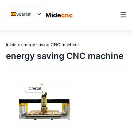
跳
至
Mide
cnc
Spanish
内
容
English
Chinese
Inicio
Vietnamese
Inicio
»
energy saving CNC machine
Producto
German
energy saving CNC machine
Aplicaciones
French
Blog
Arabic
Japanese
Estudios de caso
¡Oferta!
Russian
Soporte
Uzbek
Polish
Hindi