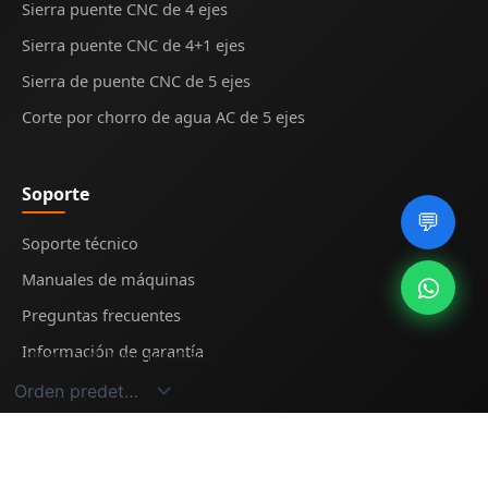
Sierra puente CNC de 4 ejes
Sierra puente CNC de 4+1 ejes
Sierra de puente CNC de 5 ejes
Corte por chorro de agua AC de 5 ejes
Soporte
💬
Soporte técnico
Manuales de máquinas
Preguntas frecuentes
Información de garantía
Mostrando el único resultado
© 2025
Midecnc
. All rights reserved.