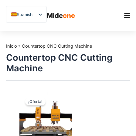
跳
至
Mide
cnc
Spanish
内
容
English
Chinese
Inicio
Vietnamese
Inicio
»
Countertop CNC Cutting Machine
Producto
German
Countertop CNC Cutting
Aplicaciones
French
Machine
Blog
Arabic
Japanese
Estudios de caso
Russian
Soporte
¡Oferta!
Uzbek
Polish
Hindi