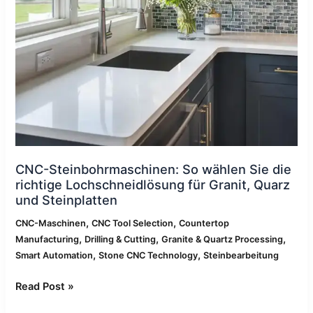
die
richtige
Lochschneidlösung
für
Granit,
Quarz
und
Steinplatten
CNC-Steinbohrmaschinen: So wählen Sie die
richtige Lochschneidlösung für Granit, Quarz
und Steinplatten
,
,
CNC-Maschinen
CNC Tool Selection
Countertop
,
,
,
Manufacturing
Drilling & Cutting
Granite & Quartz Processing
,
,
Smart Automation
Stone CNC Technology
Steinbearbeitung
Read Post »