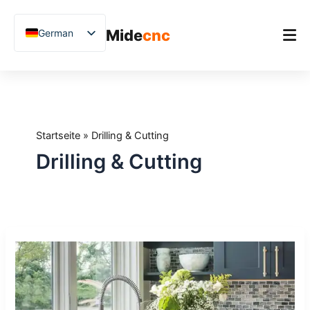
跳
至
Mide
cnc
German
内
容
English
Chinese
Startseite
Vietnamese
Produkt
French
Startseite
»
Drilling & Cutting
Anwendungen
Spanish
Drilling & Cutting
Blog
Arabic
Japanese
Fallstudien
Russian
Unterstützung
CNC-
Uzbek
Steinbohrmaschinen:
Polish
So
wählen
Hindi
Sie