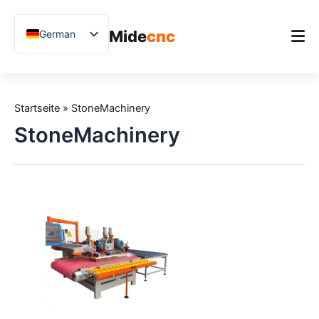
跳
至
Mide
cnc
German
内
容
English
Chinese
Startseite
Vietnamese
Startseite
»
StoneMachinery
Produkt
French
StoneMachinery
Anwendungen
Spanish
Blog
Arabic
Japanese
Fallstudien
Russian
Unterstützung
Uzbek
Polish
Hindi