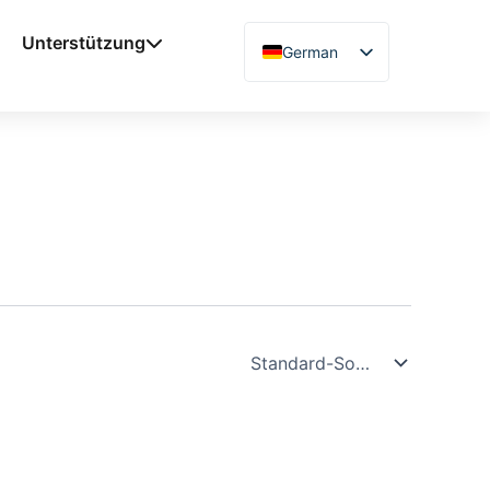
Unterstützung
German
English
Chinese
Vietnamese
French
Spanish
Arabic
Japanese
Russian
Uzbek
Polish
Hindi