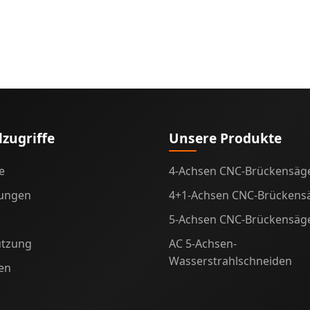
lzugriffe
Unsere Produkte
e
4-Achsen CNC-Brückensäg
ungen
4+1-Achsen CNC-Brückens
5-Achsen CNC-Brückensäg
ützung
AC 5-Achsen-
Wasserstrahlschneiden
ien