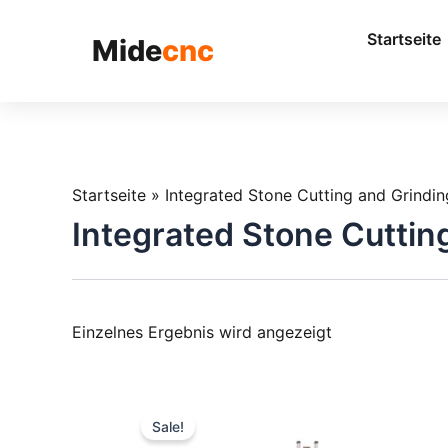
跳
至
Startseite
Mide
cnc
内
容
Startseite
»
Integrated Stone Cutting and Grindin
Integrated Stone Cuttin
Einzelnes Ergebnis wird angezeigt
Sale!