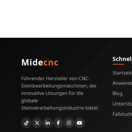
Schnel
Mide
cnc
Startseit
Führender Hersteller von CNC-
Anwend
Steinbearbeitungsmaschinen, der
innovative Lösungen für die
Blog
globale
Unterst
Steinverarbeitungsindustrie bietet.
Fallstud