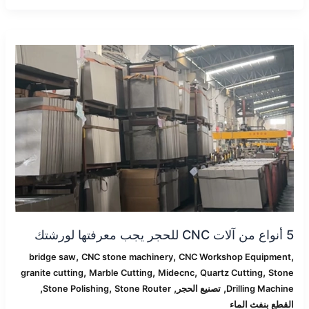
5
أنواع
من
آلات
CNC
للحجر
يجب
معرفتها
لورشتك
5 أنواع من آلات CNC للحجر يجب معرفتها لورشتك
,
,
,
bridge saw
CNC stone machinery
CNC Workshop Equipment
,
,
,
,
granite cutting
Marble Cutting
Midecnc
Quartz Cutting
Stone
,
,
,
,
Drilling Machine
تصنيع الحجر
Stone Router
Stone Polishing
القطع بنفث الماء