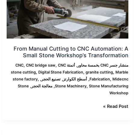
Automation:
A
Small
Stone
Workshop’s
Transformation
From Manual Cutting to CNC Automation: A
Small Stone Workshop’s Transformation
,
,
,
منشار جسر CNC بخمسة محاور
أتمتة CNC
CNC
CNC bridge saw
,
,
,
stone cutting
Digital Stone Fabrication
granite cutting
Marble
,
,
,
,
,
Midecnc
Fabrication
أسطح الكوارتز
تصنيع الحجر
stone factory
,
,
,
Stone Manufacturing
Stone Machinery
معالجة الحجر
Stone
Workshop
Read Post »
كيف