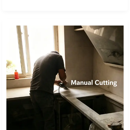
القطع
اليدوي
مقابل
منشار
الجسر
CNC:
مقارنة
واقعية
في
المصنع