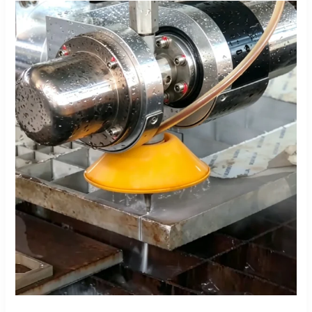
تعمل
تقنية
القطع
بنفث
الماء
CNC
على
التخلص
من
تكسّر
الحواف
في
الحجر
المتكلس