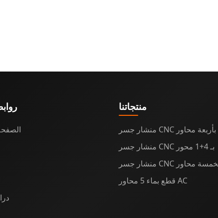
منتجاتنا
رواب
منشار جسر CNC بأربعة محاور
الصفحة
منشار جسر CNC بـ 4+1 محور
شار جسر CNC بخمسة محاور
قطع بماء 5 محاور AC
درا