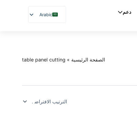
دعم
Arabic
English
Chinese
Vietnamese
German
الصفحة الرئيسية
»
table panel cutting
French
Spanish
Japanese
Russian
Uzbek
Polish
Hindi