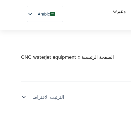
دعم
Arabic
English
Chinese
Vietnamese
German
الصفحة الرئيسية
»
CNC waterjet equipment
French
Spanish
Japanese
Russian
Uzbek
Polish
Hindi