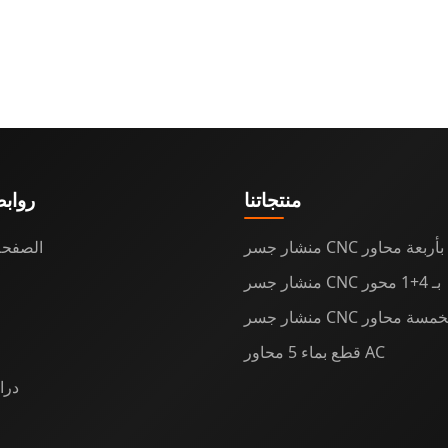
منتجاتنا
رواب
منشار جسر CNC بأربعة محاور
الصفحة
منشار جسر CNC بـ 4+1 محور
شار جسر CNC بخمسة محاور
قطع بماء 5 محاور AC
درا