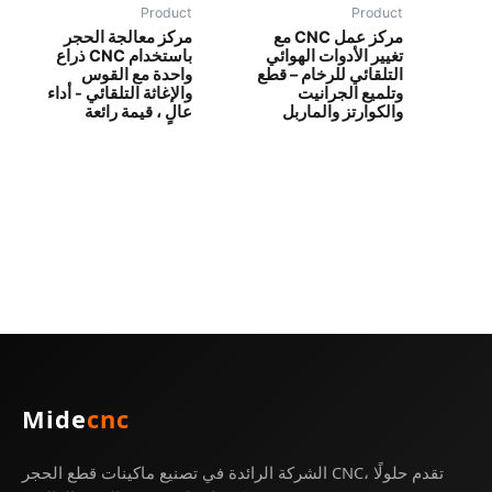
Product
Product
مركز عمل CNC مع
مركز معالجة الحجر
تغيير الأدوات الهوائي
باستخدام CNC ذراع
التلقائي للرخام – قطع
واحدة مع القوس
وتلميع الجرانيت
والإغاثة التلقائي - أداء
والكوارتز والماربل
عالٍ ، قيمة رائعة
Mide
cnc
الشركة الرائدة في تصنيع ماكينات قطع الحجر CNC، تقدم حلولًا