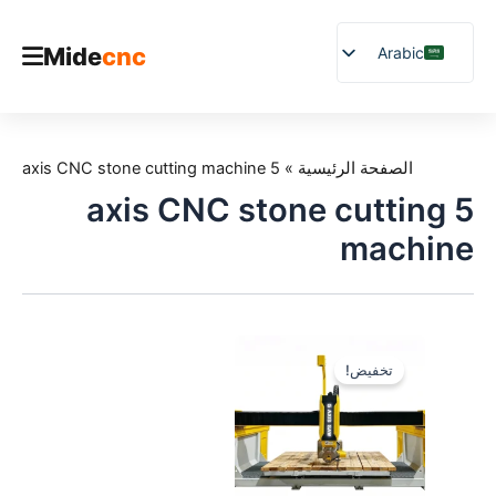
Mide
cnc
Arabic
English
Chinese
الصفحة الرئيسية
Vietnamese
الصفحة الرئيسية
»
5 axis CNC stone cutting machine
المنتج
German
5 axis CNC stone cutting
التطبيقات
French
machine
Blog
Spanish
Japanese
دراسات حالة
Russian
دعم
تخفيض!
Uzbek
Polish
Hindi